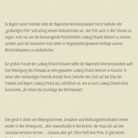
Zu Beginn seiner Festrede lobte der Bayerische Ministerpräsident Horst Seehofer den
„großartigen Film“ und schlug seinem Kultusminister vor, den Film auch in den Schulen zu
zeigen, nicht nur um die herausragende Persönlichkeit Ludwig Erhards bekannt zu machen,
sondern auch die inzwischen nicht selten in Vergessenheit geratenen Anfänge unseres
Wirtschaftssystems zu verdeutlichen.
Zur großen Freude der Ludwig-Erhard Initiative stellte der Bayerische Ministerpräsident auch
eine Beteiligung des Freistaats an dem geplanten Ludwig-Erhard-Zentrum in Aussicht. In
seiner über einstündigen Festrede drückte Horst Seehofer den Stolz auf das Erbe des
Franken und Bayern Ludwig Erhard aus, schließlich sei, wie es auch Ludwig Erhard schon
formulierte „die Arbeit die Grundlage des Wohlstandes“.
Dies gerät in Zeiten von Rettungsschirmen, Zinssätzen und Währungstechnokratien immer
wieder in den Hintergrund. „Wer unverschuldet in Not kommt, der muss sich auf den
Soziastaat verlassen können. …Genauso aber gilt: Ohne Fleiß kein Preis. Es gibt keinen