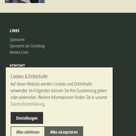
LINKS
Sponsoren
Sponsoren bei Gründung
Weitere Links
KONTAKT
Geschäftsstelle
Cookies & Drittinhalte
Kontaktformular
Auf dieser Website werden Cookies und Drittinhalte
verwendet. Im Folgenden können Sie Ihre Zustimmung geben
RECHTLICHE HINWEISE
oder widerrufen. Weitere Informationen finden Sie in unserer
Impressum
Datenschutzerklärung.
Datenschutz
Einstellungen
Alles ablehnen
Alles akzeptieren
© 2018 Ludwig-Erhard-Initiativkreis Fürth e.V.