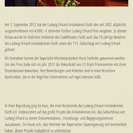
Am 7. September 2012 hat der Ludwig-Erhard-Initiativkreis Fürth den seit 2002 alljährlich
ausgeschriebenen mit 4.000,- € dotierten Fürther Ludwig Erhard Preis vergeben. Zu diesem
Anlass wurde im festlichen Ambiente des Stadttheaters Fürth auch das 10-jährige Bestehen
des Ludwig-Erhard-Initiativkreises Fürth sowie der 115. Geburtstag von Ludwig Erhard
gefeiert.
Als Festredner konnte der bayerische Ministerpräsident Horst Seehofer gewonnen werden.
Um den Preis hatte sich im Jahr 2012 die Rekordzahl von 21 frisch Promovierten mit ihren
Dissertationen beworben. Ihre Bewerbungen und Arbeiten sind in einer Broschüre
beschrieben, die in der Regel bei Unternehmen auf reges Interesse stößt.
In ihrer Begrüßung ging Evi Kurz, die erste Vorsitzende des Ludwig-Erhard-Initiativkreises
Fürth e.V. insbesondere auf das große Projekt des Initiativkreises ein, das Geburtshaus von
Ludwig Erhard zu einem Dokumentations-, Forschungs- und Begegnungszentrum
auszubauen. Sie freute sich, dass Vertreter der Bayerischen Staatsregierung sich bereiterklärt
haben, dieses Projekt maßgeblich zu unterstützen.