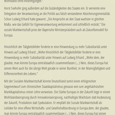
Wohlstand ohne Anstrengungen.“
Horst Seehofer ging außerdem auf die Zuständigkeiten des Staates ein. Er verneinte eine
Delegation der Verantwortung an die Politik aus falsch verstandener Absicherungsmentalität.
Schon Ludwig Erhard hatte gewarnt: „Die Ansprüche an den Staat wachsen in gleichen
Maße, wie das Gefühl für Eigenverantwortung verkümmert und schließlich erstickt.“ Die
soziale Marktwirtschaft pries der Bayerische Ministerpräsident auch als Zukunftsmodell für
Europa.
Hinsichtlich der Tätigkeitsfelder forderte er eine Hinwendung zu mehr Subsidiarität unter
Hinweis auf Ludwig Erhard: „Wehe Hinsichtlich der Tätigkeitsfelder forderte er eine
Hinwendung zu mehr Subsidiarität unter Hinweis auf Ludwig Erhard: „Wehe dem, der
glaubte, man könnte Europa zentralstaatlich zusammenfassen (…) Nein, dieses Europa hat
seinen Wert auch für die übrige Welt gerade in seiner Buntheit, in der Mannigfaltigkeit und
Differenziertheit des Lebens.“
Mit der Sozialen Marktwirtschaft könnte Deutschland somit einen erfolgreichen
Gegenentwurf zum chinesischen Staatskapitalismus genauso wie zum angelsächsischen
Marktkapitalismus reiner Lehre vorweisen. Die Stärke Europas in der Zukunft liege in einem
Wohlstandsvorsprung durch Innovationsvorsprung, nachhaltiges Wachstum statt Ausbeutung
der Zukunft, Produktion statt Spekulation. Er empfahl die Soziale Marktwirtschaft als
Leitidee für eine offene Wirtschafts- und Gesellschaftsordnung in Europa.dem, der glaubte,
man könnte Europa zentralstaatlich zusammenfassen (…) Nein, dieses Europa hat seinen