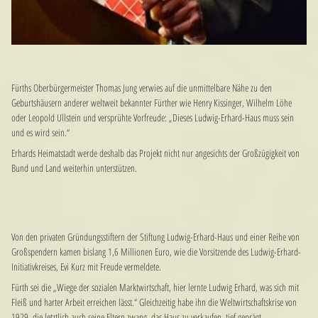
Fürths Oberbürgermeister Thomas Jung verwies auf die unmittelbare Nähe zu den
Geburtshäusern anderer weltweit bekannter Fürther wie Henry Kissinger, Wilhelm Löhe
oder Leopold Ullstein und versprühte Vorfreude: „Dieses Ludwig-Erhard-Haus muss sein
und es wird sein.“
Erhards Heimatstadt werde deshalb das Projekt nicht nur angesichts der Großzügigkeit von
Bund und Land weiterhin unterstützen.
Von den privaten Gründungsstiftern der Stiftung Ludwig-Erhard-Haus und einer Reihe von
Großspendern kamen bislang 1,6 Millionen Euro, wie die Vorsitzende des Ludwig-Erhard-
Initiativkreises, Evi Kurz mit Freude vermeldete.
Fürth sei die „Wiege der sozialen Marktwirtschaft, hier lernte Ludwig Erhard, was sich mit
Fleiß und harter Arbeit erreichen lässt.“ Gleichzeitig habe ihn die Weltwirtschaftskrise von
1929, die letztlich auch seine Eltern zwang, das Haus zu verkaufen, tief geprägt.