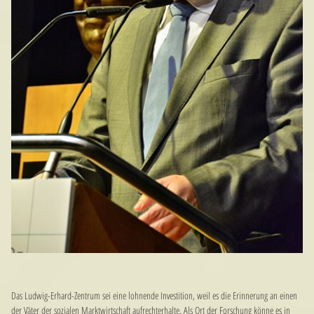
Das Ludwig-Erhard-Zentrum sei eine lohnende Investition, weil es die Erinnerung an einen
der Väter der sozialen Marktwirtschaft aufrechterhalte. Als Ort der Forschung könne es in