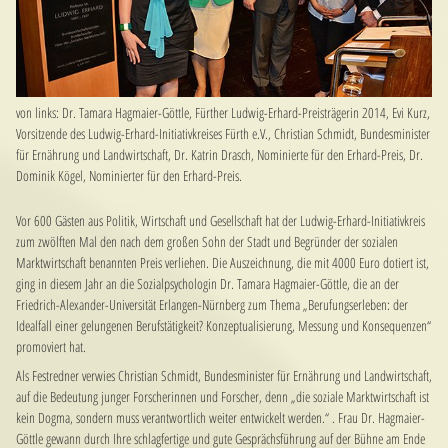
von links: Dr. Tamara Hagmaier-Göttle, Fürther Ludwig-Erhard-Preisträgerin 2014, Evi Kurz,
Vorsitzende des Ludwig-Erhard-Initiativkreises Fürth e.V., Christian Schmidt, Bundesminister
für Ernährung und Landwirtschaft, Dr. Katrin Drasch, Nominierte für den Erhard-Preis, Dr.
Dominik Kögel, Nominierter für den Erhard-Preis.
Vor 600 Gästen aus Politik, Wirtschaft und Gesellschaft hat der Ludwig-Erhard-Initiativkreis
zum zwölften Mal den nach dem großen Sohn der Stadt und Begründer der sozialen
Marktwirtschaft benannten Preis verliehen. Die Auszeichnung, die mit 4000 Euro dotiert ist,
ging in diesem Jahr an die Sozialpsychologin Dr. Tamara Hagmaier-Göttle, die an der
Friedrich-Alexander-Universität Erlangen-Nürnberg zum Thema „Berufungserleben: der
Idealfall einer gelungenen Berufstätigkeit? Konzeptualisierung, Messung und Konsequenzen“
promoviert hat.
Als Festredner verwies Christian Schmidt, Bundesminister für Ernährung und Landwirtschaft,
auf die Bedeutung junger Forscherinnen und Forscher, denn „die soziale Marktwirtschaft ist
kein Dogma, sondern muss verantwortlich weiter entwickelt werden.“ . Frau Dr. Hagmaier-
Göttle gewann durch Ihre schlagfertige und gute Gesprächsführung auf der Bühne am Ende