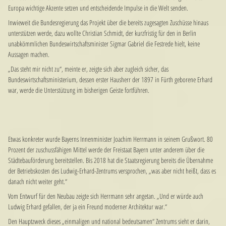
Europa wichtige Akzente setzen und entscheidende Impulse in die Welt senden.
Inwieweit die Bundesregierung das Projekt über die bereits zugesagten Zuschüsse hinaus
unterstützen werde, dazu wollte Christian Schmidt, der kurzfristig für den in Berlin
unabkömmlichen Bundeswirtschaftsminister Sigmar Gabriel die Festrede hielt, keine
Aussagen machen.
„Das steht mir nicht zu“, meinte er, zeigte sich aber zugleich sicher, das
Bundeswirtschaftsministerium, dessen erster Hausherr der 1897 in Fürth geborene Erhard
war, werde die Unterstützung im bisherigen Geiste fortführen.
Etwas konkreter wurde Bayerns Innenminister Joachim Herrmann in seinem Grußwort. 80
Prozent der zuschussfähigen Mittel werde der Freistaat Bayern unter anderem über die
Städtebauförderung bereitstellen. Bis 2018 hat die Staatsregierung bereits die Übernahme
der Betriebskosten des Ludwig-Erhard-Zentrums versprochen, „was aber nicht heißt, dass es
danach nicht weiter geht.“
Vom Entwurf für den Neubau zeigte sich Herrmann sehr angetan. „Und er würde auch
Ludwig Erhard gefallen, der ja ein Freund moderner Architektur war.“
Den Hauptzweck dieses „einmaligen und national bedeutsamen“ Zentrums sieht er darin,