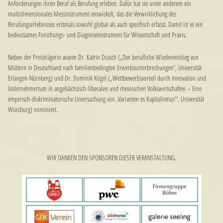
Anforderungen ihren Beruf als Berufung erleben. Dafür hat sie unter anderem ein
multidimensionales Messinstrument entwickelt, das die Verwirklichung des
Berufungserlebnisses erstmals sowohl global als auch spezifisch erfasst. Damit ist es ein
bedeutsames Forschungs- und Diagnoseinstrument für Wissenschaft und Praxis.
Neben der Preisträgerin waren Dr. Katrin Drasch („Der berufliche Wiedereinstieg von
Müttern in Deutschland nach familienbedingten Erwerbsunterbrechungen“, Universität
Erlangen-Nürnberg) und Dr. Dominik Kögel („Wettbewerbsvorteil durch Innovation und
Unternehmertum in angelsächsisch-liberalen und rheinischen Volkswirtschaften – Eine
empirisch-diskriminatorische Untersuchung von ‚Varianten es Kapitalismus‘“, Universität
Würzburg) nominiert.
WIR DANKEN DEN SPONSOREN DIESER VERANSTALTUNG.