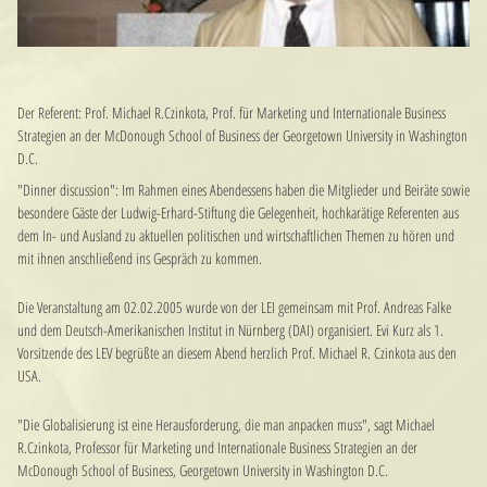
Der Referent: Prof. Michael R.Czinkota, Prof. für Marketing und Internationale Business
Strategien an der McDonough School of Business der Georgetown University in Washington
D.C.
"Dinner discussion": Im Rahmen eines Abendessens haben die Mitglieder und Beiräte sowie
besondere Gäste der Ludwig-Erhard-Stiftung die Gelegenheit, hochkarätige Referenten aus
dem In- und Ausland zu aktuellen politischen und wirtschaftlichen Themen zu hören und
mit ihnen anschließend ins Gespräch zu kommen.
Die Veranstaltung am 02.02.2005 wurde von der LEI gemeinsam mit Prof. Andreas Falke
und dem Deutsch-Amerikanischen Institut in Nürnberg (DAI) organisiert. Evi Kurz als 1.
Vorsitzende des LEV begrüßte an diesem Abend herzlich Prof. Michael R. Czinkota aus den
USA.
"Die Globalisierung ist eine Herausforderung, die man anpacken muss", sagt Michael
R.Czinkota, Professor für Marketing und Internationale Business Strategien an der
McDonough School of Business, Georgetown University in Washington D.C.