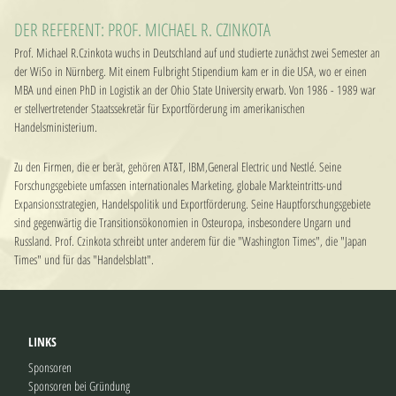
DER REFERENT: PROF. MICHAEL R. CZINKOTA
Prof. Michael R.Czinkota wuchs in Deutschland auf und studierte zunächst zwei Semester an
der WiSo in Nürnberg. Mit einem Fulbright Stipendium kam er in die USA, wo er einen
MBA und einen PhD in Logistik an der Ohio State University erwarb. Von 1986 - 1989 war
er stellvertretender Staatssekretär für Exportförderung im amerikanischen
Handelsministerium.
Zu den Firmen, die er berät, gehören AT&T, IBM,General Electric und Nestlé. Seine
Forschungsgebiete umfassen internationales Marketing, globale Markteintritts-und
Expansionsstrategien, Handelspolitik und Exportförderung. Seine Hauptforschungsgebiete
sind gegenwärtig die Transitionsökonomien in Osteuropa, insbesondere Ungarn und
Russland. Prof. Czinkota schreibt unter anderem für die "Washington Times", die "Japan
Times" und für das "Handelsblatt".
LINKS
Sponsoren
Sponsoren bei Gründung